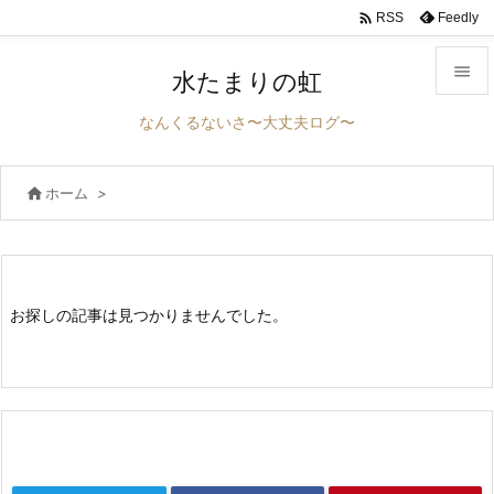

Feedly
RSS

水たまりの虹

なんくるないさ〜大丈夫ログ〜
メニュ


ホーム
>
サイド

前へ

次へ
お探しの記事は見つかりませんでした。

検索